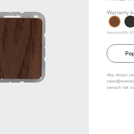
Warianty k
Naturalny
RAL 9
Pop
Aby złożyć za
sales@wemelw
cenach tak sz