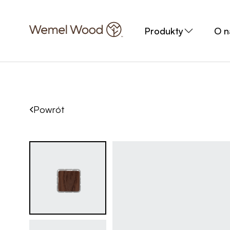
Produkty
O n
Powrót