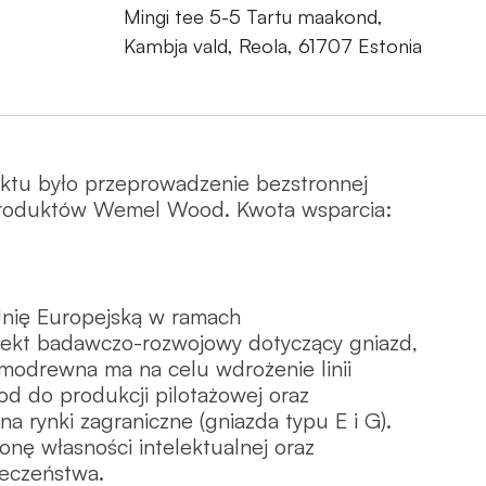
Mingi tee 5-5 Tartu maakond,
Kambja vald, Reola, 61707 Estonia
ektu było przeprowadzenie bezstronnej
 produktów Wemel Wood. Kwota wsparcia:
nię Europejską w ramach
ekt badawczo-rozwojowy dotyczący gniazd,
rmodrewna ma na celu wdrożenie linii
 do produkcji pilotażowej oraz
a rynki zagraniczne (gniazda typu E i G).
nę własności intelektualnej oraz
eczeństwa.