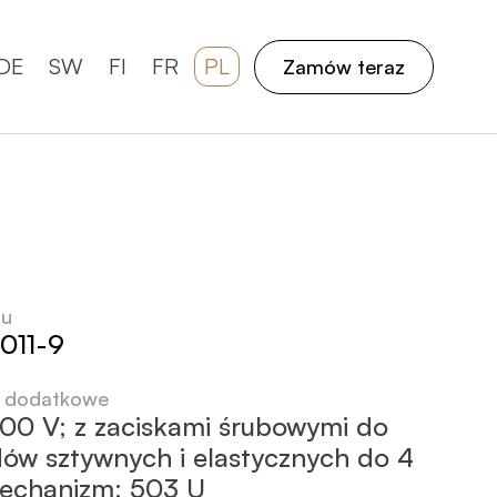
DE
SW
FI
FR
PL
Zamów teraz
tu
011-9
e dodatkowe
400 V; z zaciskami śrubowymi do
ów sztywnych i elastycznych do 4
echanizm: 503 U