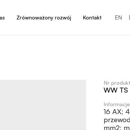
EN
as
Zrównoważony rozwój
Kontakt
Nr produk
WW TS 
Informacj
16 AX; 
przewod
mm2; m