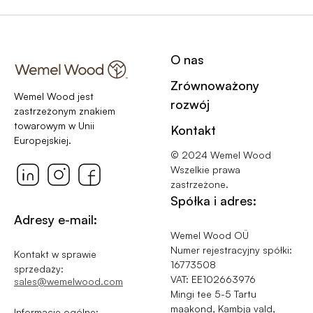
O nas
Zrównoważony
Wemel Wood jest
rozwój
zastrzeżonym znakiem
towarowym w Unii
Kontakt
Europejskiej.
© 2024 Wemel Wood
Wszelkie prawa
zastrzeżone.
Spółka i adres:
Adresy e-mail:
Wemel Wood OÜ
Numer rejestracyjny spółki:
Kontakt w sprawie
16773508
sprzedaży:
VAT: EE102663976
sales@wemelwood.com
Mingi tee 5-5 Tartu
maakond, Kambja vald,
Informacje ogólne: