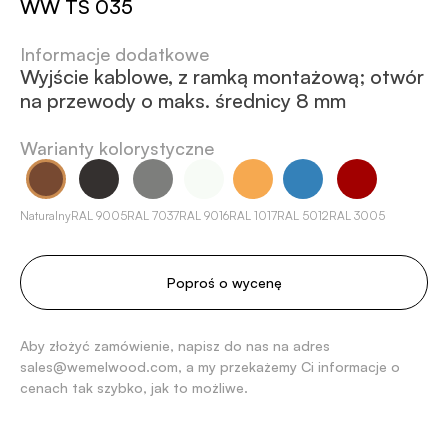
WW TS 035
Informacje dodatkowe
Wyjście kablowe, z ramką montażową; otwór
na przewody o maks. średnicy 8 mm
Warianty kolorystyczne
Naturalny
RAL 9005
RAL 7037
RAL 9016
RAL 1017
RAL 5012
RAL 3005
Poproś o wycenę
Aby złożyć zamówienie, napisz do nas na adres
sales@wemelwood.com, a my przekażemy Ci informacje o
cenach tak szybko, jak to możliwe.