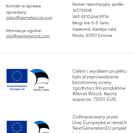
Numer rejestracyjny spółki:
Kontakt w sprawie
16773508
sprzedaży:
VAT: EE102663976
sales@wemelwood.com
Mingi tee 5-5 Tartu
maakond, Kambja vald,
Informacje ogólne:
Reola, 61707 Estonia
info@wemelwood.com
Celem i wynikiem projektu
było przeprowadzenie
bezstronnej oceny
zgodności linii produktów
Wemel Wood. Kwota
wsparcia: 7500 EUR.
Dofinansowany przez
Unię Europejską w ramach
NextGenerationEU projekt