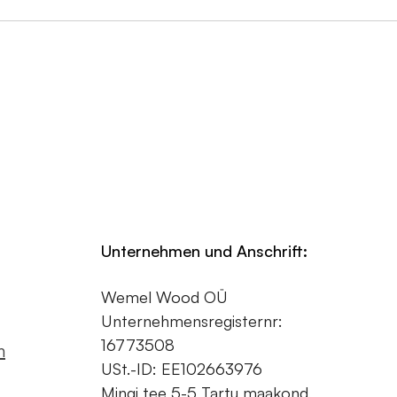
Unternehmen und Anschrift:
Wemel Wood OÜ
Unternehmensregisternr:
16773508
m
USt.-ID: EE102663976
Mingi tee 5-5 Tartu maakond,