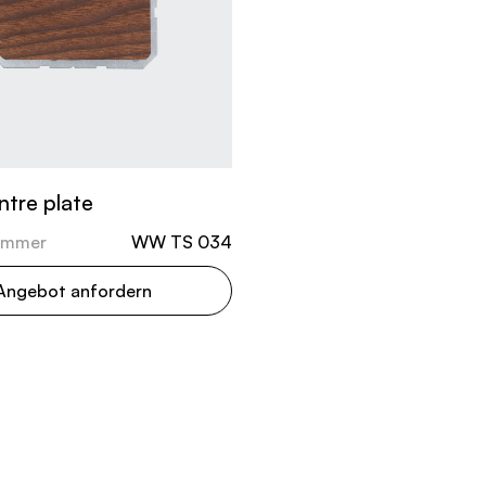
ntre plate
ummer
WW TS 034
Angebot anfordern