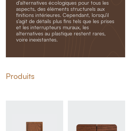
d’alternatives écologiques pour tous les
aspects, des éléments structurels aux
finitions intérieures. Cependant, lorsqu’il
s’agit de détails plus fins tels que les prises
et les interrupteurs muraux, les
alternatives au plastique restent rares,
voire inexistantes.
Produits